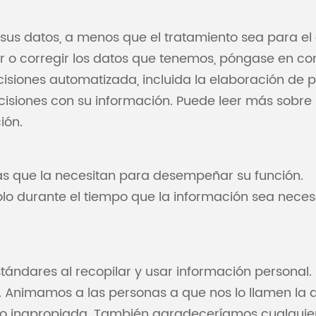
s datos, a menos que el tratamiento sea para el e
r o corregir los datos que tenemos, póngase en co
siones automatizada, incluida la elaboración de pe
iones con su información. Puede leer más sobre su
ión.
as que la necesitan para desempeñar su función.
o durante el tiempo que la información sea necesar
stándares al recopilar y usar información personal
 Animamos a las personas a que nos lo llamen la a
a o inapropiada. También agradeceríamos cualquie