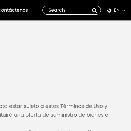
Contáctenos
EN
English
Español
italiano
русский
العربية
tiếng việt
pta estar sujeto a estos Términos de Uso y
ituirá una oferta de suministro de bienes o
Pilipino
ไทย