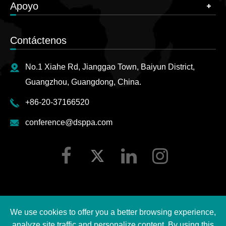
Apoyo
Contáctenos
No.1 Xiahe Rd, Jianggao Town, Baiyun District,
Guangzhou, Guangdong, China.
+86-20-37166520
conference@dsppa.com
We use cookies to offer you a better browsing experience,
Derechos DE AUTOR ©
2026 Guangzhou DSPPA Audio
analyze site traffic and personalize content. By using this