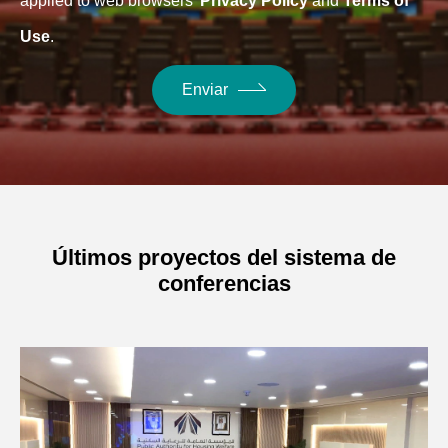
applied to web browsers'
Privacy Policy
and
Terms of
Use
.
Enviar
Últimos proyectos del sistema de
conferencias