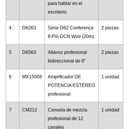
para hablar en el
escritorio
4
D6263
Serie D62 Conference
2 piezas
8-Pin DCN Wire (20m)
5
D6563
Altavoz profesional
2 piezas
bidireccional de 8"
6
MX1500II
Amplificador DE
1 unidad
POTENCIA ESTÉREO
profesional
7
CM212
Consola de mezcla
1 unidad
profesional de 12
canales