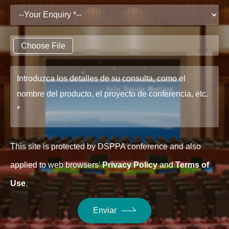
Choose File
This site is protected by DSPPA conference and also
applied to web browsers'
Privacy Policy
and
Terms of
Use
.
Enviar