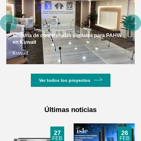
Sistema de conferencias digitales para PAHW
en Kuwait
Kuwait
Ver todos los proyectos
Últimas noticias
27
26
FEB
FEB