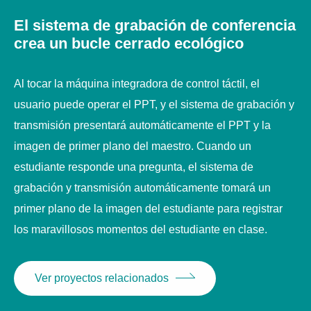
estado de trabajo, temperatura del equipo, fecha y
El sistema de grabación de conferencia
hora, etc., donde puede configurar y consultar
crea un bucle cerrado ecológico
rápidamente el estado del host.
El anfitrión de grabación y radiodifusión educativo
Al tocar la máquina integradora de control táctil, el
tiene un módulo de seguimiento y reconocimiento de
usuario puede operar el PPT, y el sistema de grabación y
imágenes integrado, que puede realizar el
transmisión presentará automáticamente el PPT y la
reconocimiento y el seguimiento de imágenes
imagen de primer plano del maestro. Cuando un
totalmente automáticos sin cámaras de análisis
estudiante responde una pregunta, el sistema de
adicionales para profesores y estudiantes y
grabación y transmisión automáticamente tomará un
dispositivos de hardware (host de seguimiento).
primer plano de la imagen del estudiante para registrar
los maravillosos momentos del estudiante en clase.
El profesor puede reproducir los archivos de video y
grabar el flujo de video RTSP remoto a través del
Ver proyectos relacionados
USB del host.