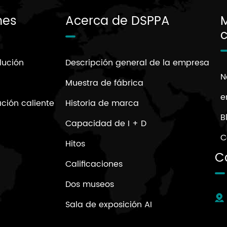
nes
Acerca de DSPPA
lución
Descripción general de la empresa
N
Muestra de fábrica
e
ión caliente
Historia de marca
B
Capacidad de I + D
C
Hitos
C
Calificaciones
Dos museos
Sala de exposición AI