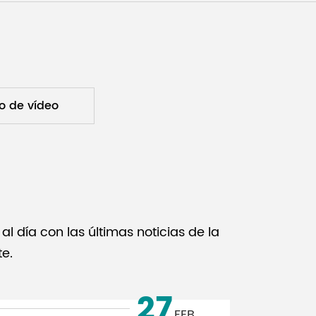
Malay
বাঙালি
o de vídeo
 día con las últimas noticias de la
te.
27
FEB