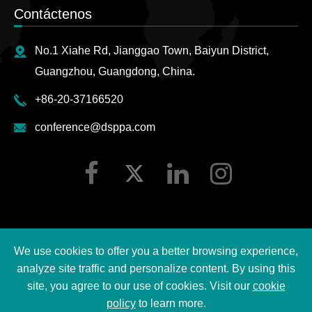
Contáctenos
No.1 Xiahe Rd, Jianggao Town, Baiyun District,
Guangzhou, Guangdong, China.
+86-20-37166520
conference@dsppa.com
We use cookies to offer you a better browsing experience,
Derechos DE AUTOR ©
2026 Guangzhou DSPPA Audio
analyze site traffic and personalize content. By using this
Co., Ltd.
Todos los derechos reservados.
site, you agree to our use of cookies. Visit our
cookie
policy
to learn more.
Sitemap
|
Política DE PRIVACIDAD DE DSPPA