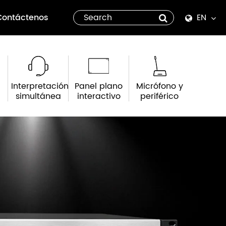
Contáctenos
EN
English
Español
Interpretación
Panel plano
Micrófono y
italiano
simultánea
interactivo
periférico
русский
العربية
tiếng việt
Pilipino
ไทย