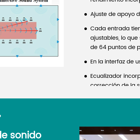
Ajuste de apoyo 
Cada entrada tie
ajustables, lo que
de 64 puntos de p
En la interfaz de 
Ecualizador incorp
corrección de la se
Adecuado para to
y salas de concier
,
de sonido