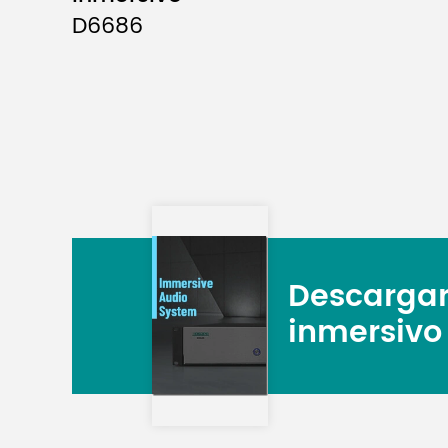
D6686
Descargar 
inmersivo