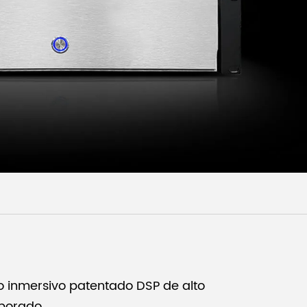
Malay
বাঙালি
o inmersivo patentado DSP de alto
porado.