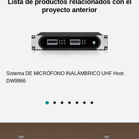
Lista de productos relacionados con el
proyecto anterior
Sistema DE MICRÓFONO INALÁMBRICO UHF Host
Mi
DW9866
de
D