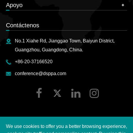
Apoyo
Contáctenos
No.1 Xiahe Rd, Jianggao Town, Baiyun District,
Guangzhou, Guangdong, China.
+86-20-37166520
conference@dsppa.com
We use cookies to offer you a better browsing experience,
Derechos DE AUTOR ©
2026 Guangzhou DSPPA Audio