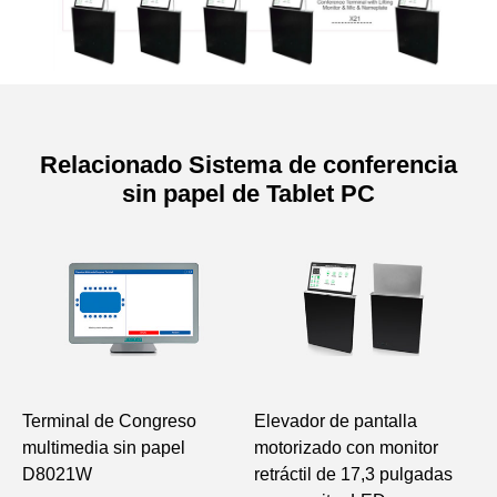
Relacionado Sistema de conferencia
sin papel de Tablet PC
Especificaciones de Mini
Conference Host
Modelo
D800PC
Resolución de
1920*1080
salida
Terminal de Congreso
Elevador de pantalla
T
CPU
I5 2,50Hz
multimedia sin papel
motorizado con monitor
p
D8021W
retráctil de 17,3 pulgadas
p
Memoria
DDR 4G