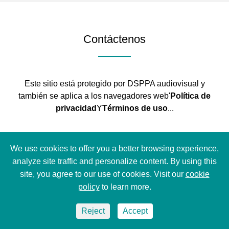
Contáctenos
Este sitio está protegido por DSPPA audiovisual y
también se aplica a los navegadores web'
Política de
privacidad
Y
Términos de uso
...
Fábrica de DSPPA Headquater
We use cookies to offer you a better browsing experience,
No.1 Xiahe Rd, Jianggao Town, Baiyun
analyze site traffic and personalize content. By using this
District, Guangzhou, Guangdong, China.
site, you agree to our use of cookies. Visit our
cookie
policy
to learn more.
Correo electrónico DSPPA
Reject
Accept
conference@dsppa.com