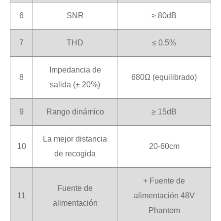
6
SNR
≥ 80dB
7
THD
≤ 0.5%
Impedancia de
8
680Ω (equilibrado)
salida (± 20%)
9
Rango dinámico
≥ 15dB
La mejor distancia
10
20-60cm
de recogida
+ Fuente de
Fuente de
11
alimentación 48V
alimentación
Phantom