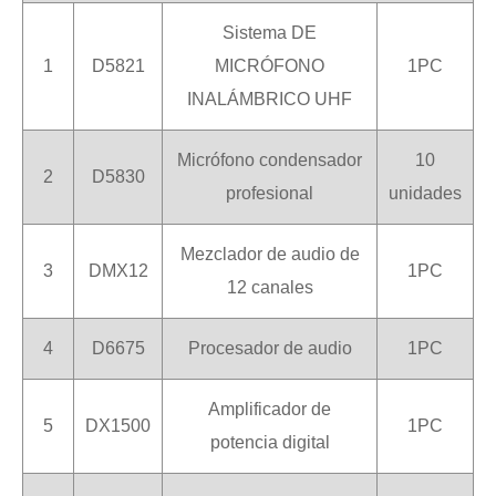
Sistema DE
1
D5821
MICRÓFONO
1PC
INALÁMBRICO UHF
Micrófono condensador
10
2
D5830
profesional
unidades
Mezclador de audio de
3
DMX12
1PC
12 canales
4
D6675
Procesador de audio
1PC
Amplificador de
5
DX1500
1PC
potencia digital