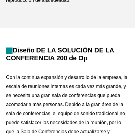
reproducción de alta fidelidad.
El sistema cumple con los estándares nacionales de
nivel de presión acústica promedio y campo de sonido
uniforme.
Utilizado con el sistema de control central inteligente, el
Diseño DE LA SOLUCIÓN DE LA
sistema ilustra completamente el estándar para
CONFERENCIA 200 de Op
conferencias inteligentes, lo que permite operaciones
simples e inteligentes.
Con la continua expansión y desarrollo de la empresa, la
escala de reuniones internas es cada vez más grande, y
se necesita una gran sala de conferencias que pueda
acomodar a más personas. Debido a la gran área de la
sala de conferencias, el equipo de sonido tradicional no
puede satisfacer las necesidades de la reunión, por lo
que la Sala de Conferencias debe actualizarse y