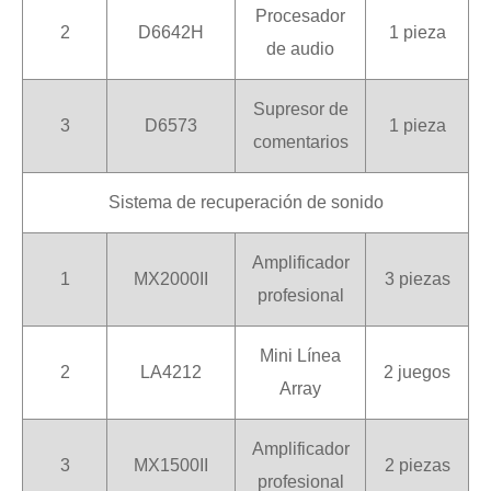
Procesador
2
D6642H
1 pieza
de audio
Supresor de
3
D6573
1 pieza
comentarios
Sistema de recuperación de sonido
Amplificador
1
MX2000II
3 piezas
profesional
Mini Línea
2
LA4212
2 juegos
Array
Amplificador
3
MX1500II
2 piezas
profesional