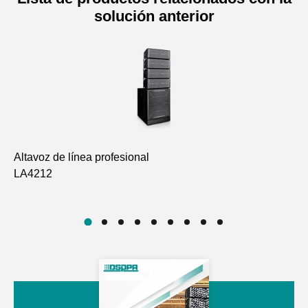
solución anterior
Altavoz de línea profesional
Al
LA4212
D6