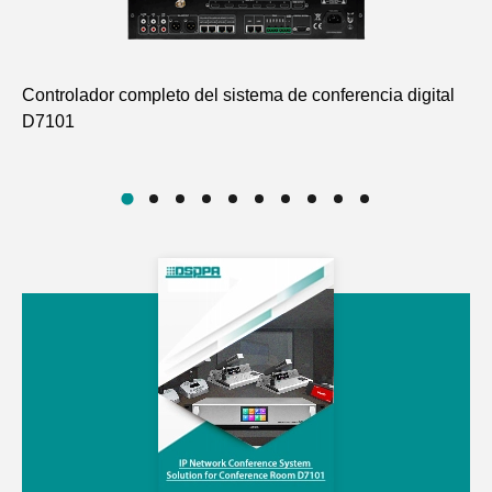
Controlador completo del sistema de conferencia digital
Mi
D7101
vo
D7