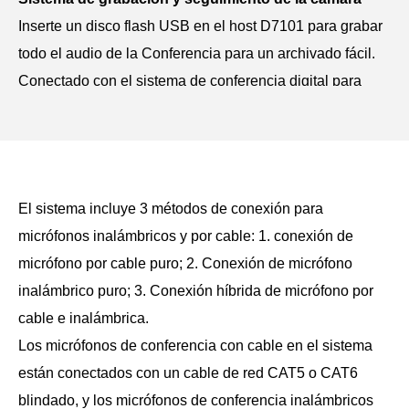
Inserte un disco flash USB en el host D7101 para grabar
todo el audio de la Conferencia para un archivado fácil.
Conectado con el sistema de conferencia digital para
lograr el seguimiento de la Cámara, que puede
proporcionar un primer plano de los altavoces.
Admite protocolo TCP/IP, interfaz RJ45 para
conexión por cable y WiFi 5G para conexión
El sistema incluye 3 métodos de conexión para
inalámbrica cifrada.
micrófonos inalámbricos y por cable: 1. conexión de
El sistema se puede conectar a un conmutador de red
micrófono por cable puro; 2. Conexión de micrófono
PoE para ampliar hasta 4096 micrófonos de conferencia
inalámbrico puro; 3. Conexión híbrida de micrófono por
con cable, mientras que el micrófono inalámbrico adopta
cable e inalámbrica.
la tecnología de cifrado AES de 128 bits para expandir
Los micrófonos de conferencia con cable en el sistema
hasta 300 micrófonos de conferencia inalámbricos a
están conectados con un cable de red CAT5 o CAT6
través del enrutador de cifrado WiFi 5G.
blindado, y los micrófonos de conferencia inalámbricos