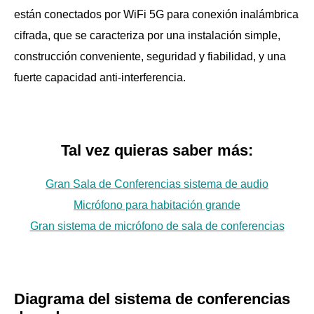
Con función de copia de seguridad en caliente para
están conectados por WiFi 5G para conexión inalámbrica
el anfitrión
cifrada, que se caracteriza por una instalación simple,
Establezca un anfitrión de la Conferencia como el
construcción conveniente, seguridad y fiabilidad, y una
anfitrión, y el otro anfitrión de la máquina de la
fuerte capacidad anti-interferencia.
Conferencia como copia de seguridad (esclavo), y
conectarlos al sistema. Cuando el host falla, el esclavo
se habilitará automáticamente.
Llamada interna bidireccional
Tal vez quieras saber más:
El sistema tiene una función de llamada interna, que
Gran Sala de Conferencias sistema de audio
puede realizar una comunicación bidireccional entre el
Micrófono para habitación grande
presidente, Delegado, intérprete y operador (solo para
Gran sistema de micrófono de sala de conferencias
MCS con cable LCD con pantalla táctil de condensador
de 5 ″).
Sistema de interruptor de vídeo sin costuras D6108
El Sistema de matriz de vídeo D6108 puede cambiar
Diagrama del sistema de conferencias