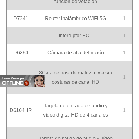
función de votación
D7341
Router inalámbrico WiFi 5G
1
Interruptor POE
1
D6284
Cámara de alta definición
1
8Caja de host de matriz mixta sin
D6108
1
costuras de canal HD
Tarjeta de entrada de audio y
D6104HR
1
vídeo digital HD de 4 canales
Tarjeta de salida de audio y vídeo