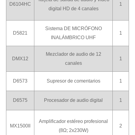
D6104HC
1
digital HD de 4 canales
Sistema DE MICRÓFONO
D5821
1
INALÁMBRICO UHF
Mezclador de audio de 12
DMX12
1
canales
D6573
Supresor de comentarios
1
D6575
Procesador de audio digital
1
Amplificador estéreo profesional
MX1500II
2
(8Ω; 2x230W)