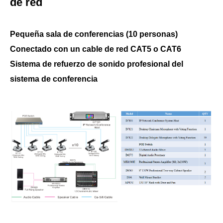
de red
cualquier señal de vídeo de la cámara y señales de
terminal de videoconferencia a los terminales de
visualización correspondientes según sea necesario
Pequeña sala de conferencias (10 personas)
para garantizar el progreso ordenado de la Conferencia.
Conectado con un cable de red CAT5 o CAT6
Adopta un conmutador de señal de matriz de
Sistema de refuerzo de sonido profesional del
conmutación sin interrupciones de varias fuentes de
sistema de conferencia
señal de vídeo para lograr una transmisión de señal sin
pérdidas.